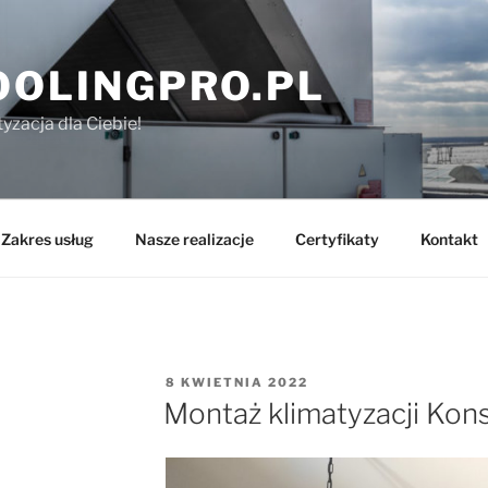
OOLINGPRO.PL
yzacja dla Ciebie!
Zakres usług
Nasze realizacje
Certyfikaty
Kontakt
OPUBLIKOWANE
8 KWIETNIA 2022
W
Montaż klimatyzacji Kon